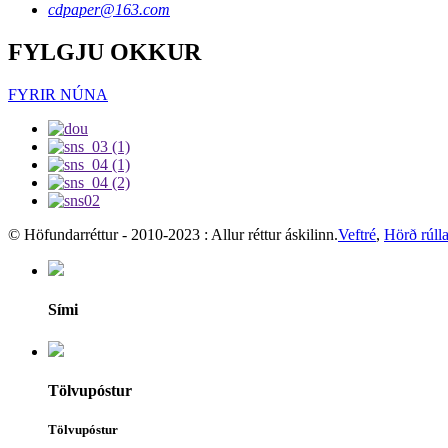
cdpaper@163.com
FYLGJU OKKUR
FYRIR NÚNA
© Höfundarréttur - 2010-2023 : Allur réttur áskilinn.
Veftré
,
Hörð rúll
Sími
Tölvupóstur
Tölvupóstur