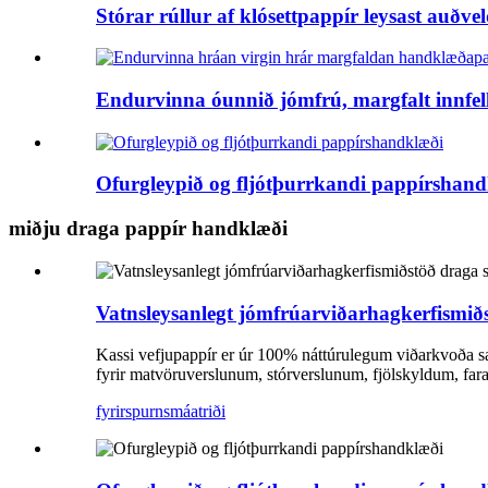
Stórar rúllur af klósettpappír leysast auðvel
Endurvinna óunnið jómfrú, margfalt innfel
Ofurgleypið og fljótþurrkandi pappírshan
miðju draga pappír handklæði
Vatnsleysanlegt jómfrúarviðarhagkerfismiðs
Kassi vefjupappír er úr 100% náttúrulegum viðarkvoða sa
fyrir matvöruverslunum, stórverslunum, fjölskyldum, far
fyrirspurn
smáatriði