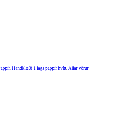
appír
,
Handklæði 1 lags pappír hvítt
,
Allar vörur