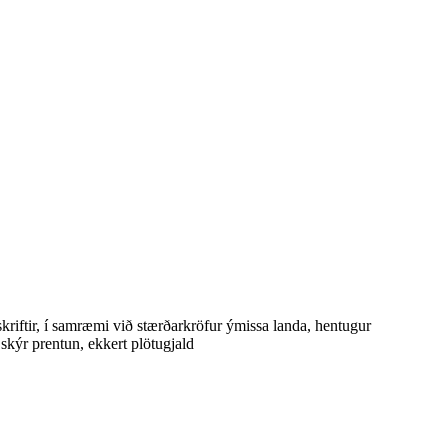
riftir, í samræmi við stærðarkröfur ýmissa landa, hentugur
kýr prentun, ekkert plötugjald