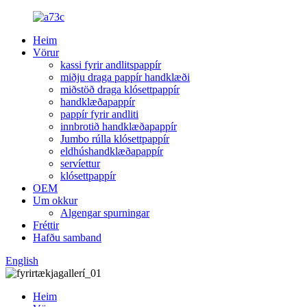
Heim
Vörur
kassi fyrir andlitspappír
miðju draga pappír handklæði
miðstöð draga klósettpappír
handklæðapappír
pappír fyrir andliti
innbrotið handklæðapappír
Jumbo rúlla klósettpappír
eldhúshandklæðapappír
servíettur
klósettpappír
OEM
Um okkur
Algengar spurningar
Fréttir
Hafðu samband
English
Heim