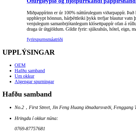
Ofurgleypið og fljótþurrkandi pappírshan
Miðpappírinn er úr 100% náttúrulegum viðarpappír. Það hefu
upphleypt hönnun, hárþéttleiki þykk trefjar blautur vatn þ
venjulegum samanbrjótanlegum klósettpappír ofan á rúllun
draga úr útgjöldum. Gildir fyrir: sjúkrahús, hótel, eign,
fyrirspurn
smáatriði
UPPLÝSINGAR
OEM
Hafðu samband
Um okkur
Algengar spurningar
Hafðu samband
No.2，First Street, Jin Feng Huang iðnaðarsvæði, Fenggang
Hringdu í okkur núna:
0769-87757681