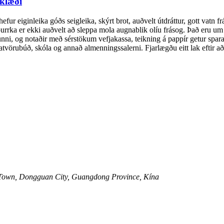
dklæði
r eiginleika góðs seigleika, skýrt brot, auðvelt útdráttur, gott vatn fr
urrka er ekki auðvelt að sleppa mola augnablik olíu frásog. Það eru um 7
ni, og notaðir með sérstökum vefjakassa, teikning á pappír getur spara
 matvörubúð, skóla og annað almenningssalerni. Fjarlægðu eitt lak eftir a
 Town, Dongguan City, Guangdong Province, Kína