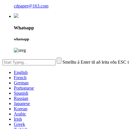
cdpaper@163.com
Whatsapp
whatsapp
Smelltu á Enter til að leita eða ESC t
English
French
German
Portuguese
Spanish
Russian
Japanese
Korean
Arabic
Irish
Greek