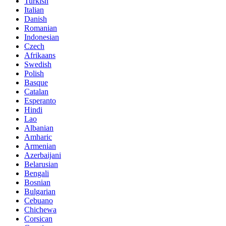
Turkish
Italian
Danish
Romanian
Indonesian
Czech
Afrikaans
Swedish
Polish
Basque
Catalan
Esperanto
Hindi
Lao
Albanian
Amharic
Armenian
Azerbaijani
Belarusian
Bengali
Bosnian
Bulgarian
Cebuano
Chichewa
Corsican