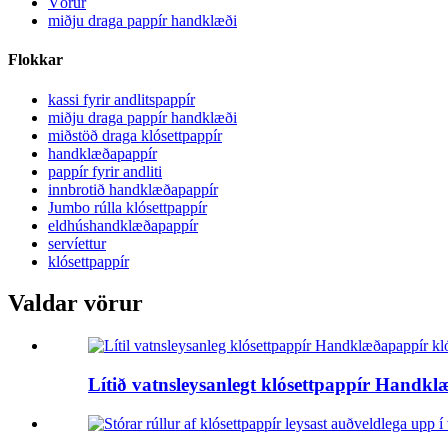
Vörur
miðju draga pappír handklæði
Flokkar
kassi fyrir andlitspappír
miðju draga pappír handklæði
miðstöð draga klósettpappír
handklæðapappír
pappír fyrir andliti
innbrotið handklæðapappír
Jumbo rúlla klósettpappír
eldhúshandklæðapappír
servíettur
klósettpappír
Valdar vörur
Lítið vatnsleysanlegt klósettpappír Handklæ