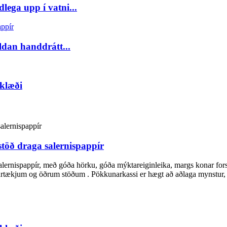
dlega upp í vatni...
ldan handdrátt...
dklæði
töð draga salernispappír
lernispappír, með góða hörku, góða mýktareiginleika, margs konar forsk
artækjum og öðrum stöðum . Pökkunarkassi er hægt að aðlaga mynstur, s