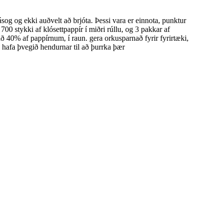
ásog og ekki auðvelt að brjóta. Þessi vara er einnota, punktur
00 stykki af klósettpappír í miðri rúllu, og 3 pakkar af
ð 40% af pappírnum, í raun. gera orkusparnað fyrir fyrirtæki,
ð hafa þvegið hendurnar til að þurrka þær