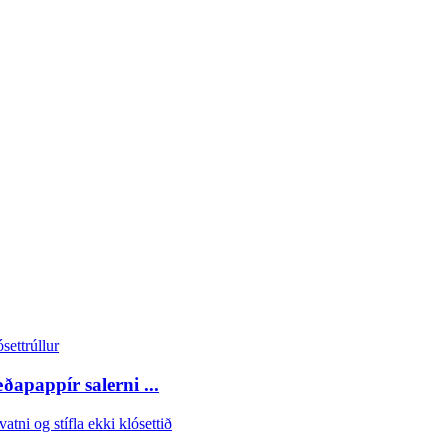
ðapappír salerni ...